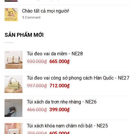
mà
hè
Trở
và
vẫn
về
ý
Chào tất cả mọi người!
giữ
tuổi
nghĩa
được
1
Comment
thơ
của
vóc
với
bánh
dáng
cách
Trung
SẢN PHẨM MỚI
làm
thu
bánh
đuông
thơm
Túi đeo vai da mềm - NE28
lừng
930.000
₫
665.000
₫
Túi đeo vai công sở phong cách Hàn Quốc - NE27
997.000
₫
712.000
₫
Túi xách da trơn nhẹ nhàng - NE26
466.000
₫
399.000
₫
Túi xách khóa nam châm nổi bật - NE25
705.000
₫
605.000
₫