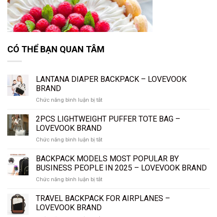
CÓ THỂ BẠN QUAN TÂM
LANTANA DIAPER BACKPACK – LOVEVOOK
BRAND
ở
Chức năng bình luận bị tắt
LANTANA
DIAPER
2PCS LIGHTWEIGHT PUFFER TOTE BAG –
BACKPACK
LOVEVOOK BRAND
–
ở
Chức năng bình luận bị tắt
LOVEVOOK
2PCS
BRAND
LIGHTWEIGHT
BACKPACK MODELS MOST POPULAR BY
PUFFER
BUSINESS PEOPLE IN 2025 – LOVEVOOK BRAND
TOTE
ở
Chức năng bình luận bị tắt
BAG
BACKPACK
–
MODELS
TRAVEL BACKPACK FOR AIRPLANES –
LOVEVOOK
MOST
BRAND
LOVEVOOK BRAND
POPULAR