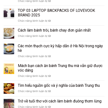
ở
Chức năng bình luận bị tắt
BY
TRAVEL
BUSINESS
BACKPACK
TOP 03 LAPTOP BACKPACKS OF LOVEVOOK
PEOPLE
FOR
IN
BRAND 2025
AIRPLANES
2025
ở
Chức năng bình luận bị tắt
–
–
TOP
LOVEVOOK
LOVEVOOK
03
Cách làm bánh trôi, bánh chay đơn giản nhất
BRAND
BRAND
LAPTOP
ở
Chức năng bình luận bị tắt
BACKPACKS
Cách
OF
làm
Các món thạch cực kỳ hấp dẫn ở Hà Nội trong ngày
LOVEVOOK
bánh
BRAND
hè
trôi,
2025
ở
Chức năng bình luận bị tắt
bánh
Các
chay
món
đơn
Mách bạn cách ăn bánh Trung thu mà vẫn giữ được
thạch
giản
vóc dáng
cực
nhất
ở
Chức năng bình luận bị tắt
kỳ
Mách
hấp
bạn
Tìm hiểu nguồn gốc và ý nghĩa của bánh Trung thu
dẫn
cách
ở
ở
Chức năng bình luận bị tắt
ăn
Hà
Tìm
bánh
Nội
hiểu
Trở về tuổi thơ với cách làm bánh đuông thơm lừng
Trung
trong
nguồn
thu
ngày
ở
Chức năng bình luận bị tắt
gốc